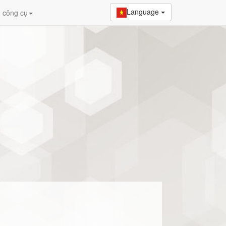
Language
 công cụ