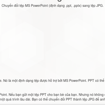
Chuyển đổi tệp MS PowerPoint (định dạng .ppt, .pptx) sang tệp JPG.
de. Nó là một định dạng tệp được hỗ trợ bởi MS PowerPoint. PPT có thể
t. Nếu bạn gửi một tệp PPT cho bạn bè của bạn. Nhưng nó không đư
một quá trình lâu dài. Bạn có thể chuyển đổi PPT thành tệp JPG để an