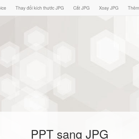
ice
Thay đổi kích thước JPG
Cắt JPG
Xoay JPG
Thêm
PPT sang JPG