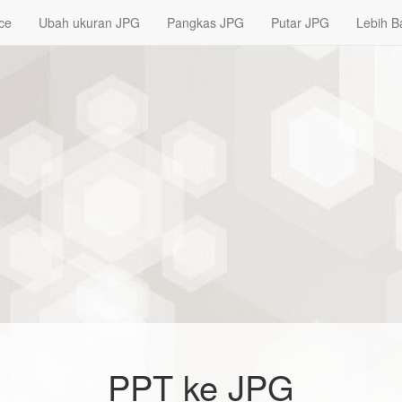
ce
Ubah ukuran JPG
Pangkas JPG
Putar JPG
Lebih B
PPT ke JPG