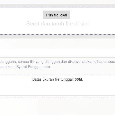
Pilih file lokal
Seret dan taruh file di sini
ah pengguna, semua file yang diunggah dan dikonversi akan dihapus s
naan kami
Syarat Penggunaan
)
Batas ukuran file tunggal:
50M
.