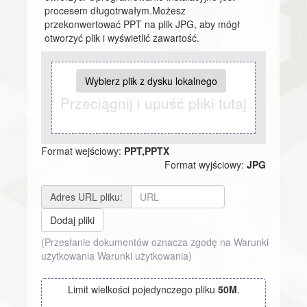
procesem długotrwałym.Możesz
przekonwertować PPT na plik JPG, aby mógł
otworzyć plik i wyświetlić zawartość.
Wybierz plik z dysku lokalnego
Przeciągnij i upuść pliki tutaj
Format wejściowy:
PPT,PPTX
Format wyjściowy:
JPG
Adres URL pliku:
Dodaj pliki
(Przesłanie dokumentów oznacza zgodę na Warunki
użytkowania
Warunki użytkowania
)
Limit wielkości pojedynczego pliku
50M
.