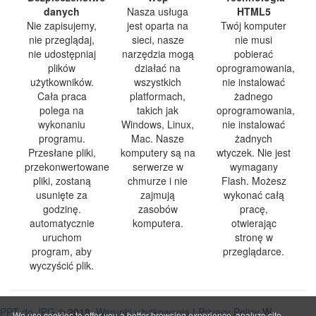
danych
Nasza usługa
HTML5
Nie zapisujemy,
jest oparta na
Twój komputer
nie przeglądaj,
sieci, nasze
nie musi
nie udostępniaj
narzędzia mogą
pobierać
plików
działać na
oprogramowania,
użytkowników.
wszystkich
nie instalować
Cała praca
platformach,
żadnego
polega na
takich jak
oprogramowania,
wykonaniu
Windows, Linux,
nie instalować
programu.
Mac. Nasze
żadnych
Przesłane pliki,
komputery są na
wtyczek. Nie jest
przekonwertowane
serwerze w
wymagany
pliki, zostaną
chmurze i nie
Flash. Możesz
usunięte za
zajmują
wykonać całą
godzinę.
zasobów
pracę,
automatycznie
komputera.
otwierając
uruchom
stronę w
program, aby
przeglądarce.
wyczyścić plik.
PPT do JPG
© 2018
Warunki użytkowania
|
Privacy Policy
W
We use cookies to offer you a better browsing experience, analyze site