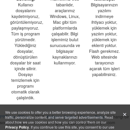
Kullanıcı
tabanlıdır,
Bilgisayarınızın
dosyalarını
araçlarımız
yazılımı
kaydetmiyoruz,
Windows, Linux,
indirmeye
görüntülemiyoruz,
Mac gibi tüm
ihtiyacı yoktur,
paylaşmıyoruz.
platformlarda
yüklemek için
Tüm iş program
çalışabilir. Bilgi
yazılım yoktur,
yürütmedir.
işlemimiz bulut
yüklemek için
Yüklediğiniz
sunucusunda ve
eklenti yoktur.
dosyalar,
bilgisayar
Flash gerekmez.
dönüştürülen
kaynaklarınızı
Web sitesinde
dosyalar bir saat
kullanmıyor.
tarayıcınızı
içinde silinir.
açarak tüm işleri
Dosyayı
yapabilirsiniz.
temizlemek için
programı
otomatik olarak
çalıştırdık.
×
We use cookies to offer you a better browsing experience, analyze site
PPT'den JPG'ye
© 2018
Kullanım Şartları
|
Privacy Policy
Herhangi bir
traffic, personalize content, and serve targeted advertisements. Read
sorunuz varsa, lütfen iletişime geçin:support@epub-to-pdf.com
about how we use cookies and how you can control them on our
Privacy Policy
. If you continue to use this site, you consent to our use