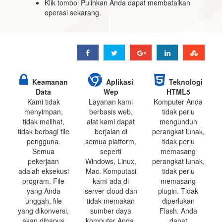
Klik tombol Pulihkan Anda dapat membatalkan
operasi sekarang.
Keamanan
Aplikasi
Teknologi
Data
Wep
HTML5
Kami tidak
Layanan kami
Komputer Anda
menyimpan,
berbasis web,
tidak perlu
tidak melihat,
alat kami dapat
mengunduh
tidak berbagi file
berjalan di
perangkat lunak,
pengguna.
semua platform,
tidak perlu
Semua
seperti
memasang
pekerjaan
Windows, Linux,
perangkat lunak,
adalah eksekusi
Mac. Komputasi
tidak perlu
program. File
kami ada di
memasang
yang Anda
server cloud dan
plugin. Tidak
unggah, file
tidak memakan
diperlukan
yang dikonversi,
sumber daya
Flash. Anda
akan dihapus
komputer Anda.
dapat