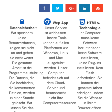
Wep App
HTML5-
Datensicherheit
Unser Service
Technologie
Wir speichern
ist webbasiert.
Ihr Computer
keine
Unsere Tools
muss keine
Benutzerdateien,
können auf allen
Software
zeigen sie nicht
Plattformen wie
herunterladen,
an und geben
Windows, Linux
keine Software
sie nicht weiter.
und Mac
installieren,
Die gesamte
ausgeführt
keine Plug-ins
Arbeit ist die
werden. Unser
installieren. Kein
Programmausführung.
Computer
Flash
Die Dateien, die
befindet sich auf
erforderlich. Sie
Sie hochladen,
dem Cloud-
können die
die konvertierten
Server und
gesamte Arbeit
Dateien, werden
beansprucht
erledigen, indem
in einer Stunde
nicht Ihre
Sie die Website
gelöscht. Wir
Computerressourcen.
in Ihrem
lassen Sie das
Browser öffnen.