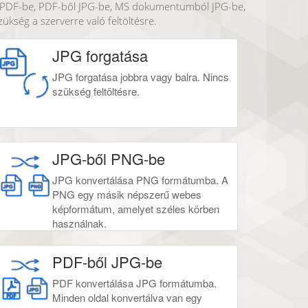
ől PDF-be, PDF-ből JPG-be, MS dokumentumból JPG-be,
kség a szerverre való feltöltésre.
JPG forgatása
JPG forgatása jobbra vagy balra. Nincs
szükség feltöltésre.
JPG-ből PNG-be
JPG konvertálása PNG formátumba. A
PNG egy másik népszerű webes
képformátum, amelyet széles körben
használnak.
PDF-ből JPG-be
PDF konvertálása JPG formátumba.
Minden oldal konvertálva van egy