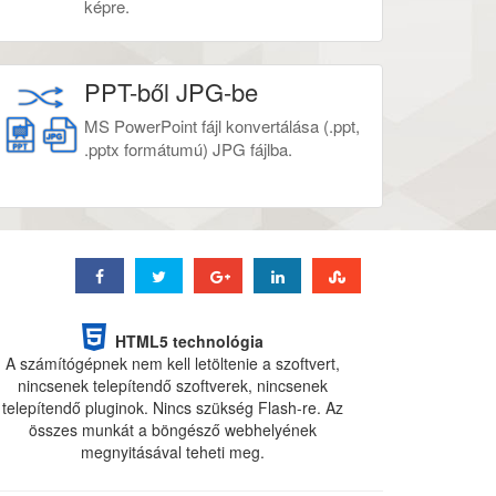
képre.
PPT-ből JPG-be
MS PowerPoint fájl konvertálása (.ppt,
.pptx formátumú) JPG fájlba.
HTML5 technológia
A számítógépnek nem kell letöltenie a szoftvert,
nincsenek telepítendő szoftverek, nincsenek
telepítendő pluginok. Nincs szükség Flash-re. Az
összes munkát a böngésző webhelyének
megnyitásával teheti meg.