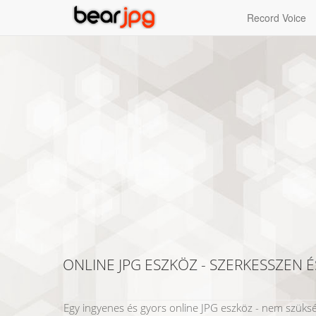
Record Voice
ONLINE JPG ESZKÖZ - SZERKESSZEN 
Egy ingyenes és gyors online JPG eszköz - nem szükség