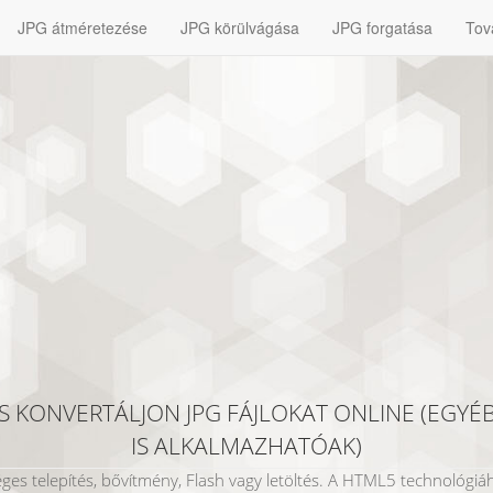
JPG átméretezése
JPG körülvágása
JPG forgatása
Tov
ÉS KONVERTÁLJON JPG FÁJLOKAT ONLINE (EGYÉB
IS ALKALMAZHATÓAK)
es telepítés, bővítmény, Flash vagy letöltés. A HTML5 technológiáh