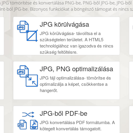
, a JPG tömörítése és konvertálása PNG-be, PNG-ből JPG-be, JPG-b
t-ból JPG-be. Bizonyos funkciókat a böngésző támogat és nincs szü
JPG körülvágása
JPG körülvágása- távolítsa el a
szükségtelen területet. A HTML5
technológiához van igazodva és nincs
szükség feltöltésre.
JPG, PNG optimalizálása
JPG fájl optimalizálása- tömörítse és
optimalizálja a képet, csökkentse a
hangerőt.
JPG-ből PDF-be
JPG konvertálása PDF formátumba. A
kötegelt konvertálás támogatott.