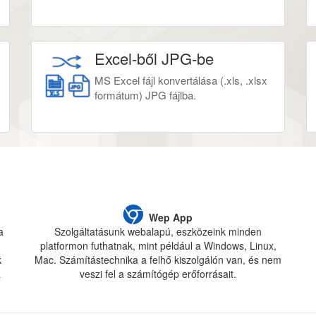
Excel-ből JPG-be
MS Excel fájl konvertálása (.xls, .xlsx
formátum) JPG fájlba.
Wep App
a
Szolgáltatásunk webalapú, eszközeink minden
platformon futhatnak, mint például a Windows, Linux,
k
Mac. Számítástechnika a felhő kiszolgálón van, és nem
a
veszi fel a számítógép erőforrásait.