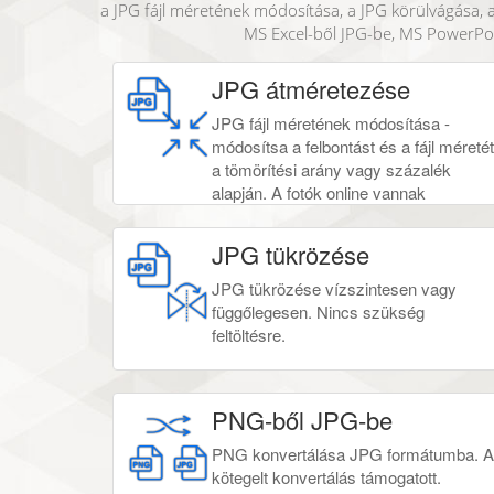
a JPG fájl méretének módosítása, a JPG körülvágása
MS Excel-ből JPG-be, MS PowerPoin
JPG átméretezése
JPG fájl méretének módosítása -
módosítsa a felbontást és a fájl méretét
a tömörítési arány vagy százalék
alapján. A fotók online vannak
szerkesztve, és nincs szükség
feltöltésre.
JPG tükrözése
JPG tükrözése vízszintesen vagy
függőlegesen. Nincs szükség
feltöltésre.
PNG-ből JPG-be
PNG konvertálása JPG formátumba. A
kötegelt konvertálás támogatott.