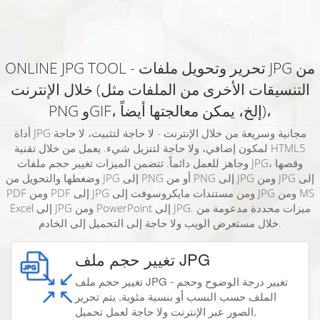
ONLINE JPG TOOL - تحرير وتحويل ملفات JPG من
خلال الإنترنت (التنسيقات الأخرى من الملفات مثل
PNG وGIF، إلخ، يمكن معالجتها أيضاً)،
أداة JPG مجانية وسريعة من خلال الإنترنت - لا حاجة لتثبيت، لا حاجة
لمكون إضافي، ولا حاجة لتنزيل شيء. يعمل من خلال تقنية HTML5
وجاهز للعمل دائماً. تتضمن الميزات تغيير حجم ملفات JPG، وقصها
وضغطها والتحويل من JPG إلى PNG أو من PNG إلى JPG ومن JPG إلى
PDF ومن PDF إلى JPG ومن مستندات مايكروسوفت إلى JPG ومن MS
Excel إلى JPG ومن PowerPoint إلى JPG. ميزات محددة مدعومة من
خلال مستعرض الويب ولا حاجة إلى التحميل إلى الخادم.
تغيير حجم ملف JPG
تغيير حجم ملف JPG - تغيير درجة الوضوح وحجم
الملف حسب النسب أو بنسبة مئوية. يتم تحرير
الصور عبر الإنترنت ولا حاجة لعمل تحميل.